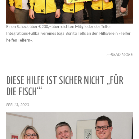
Einen Scheck über € 200,- überreichten Mitglieder des Telfer
Integrations-Fußballvereines Joga Bonito Telfs an den Hilfsverein »Telfer
helfen Telfern«.
>>READ MORE
DIESE HILFE IST SICHER NICHT „FÜR
DIE FISCH‘“
FEB 13, 2020